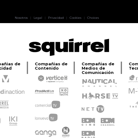
Pablo Pereiro
Nosotros
|
Legal
|
Privacidad
|
Cookies
|
Choices
Lage
añias de
Compañias de
Compañias de
Com
cidad
Contenido
Medios de
Tec
Comunicación