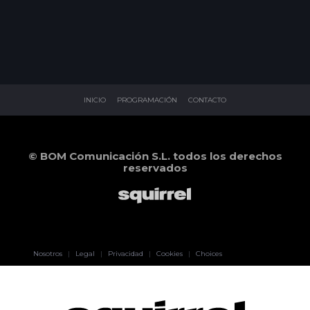
INICIO
PROGRAMACIÓN
CONTACTO
© BOM Comunicación S.L. todos los derechos
reservados
Pablo Pereiro
Nosotros
|
Legal
|
Privacidad
|
Cookies
|
Choices
Lage