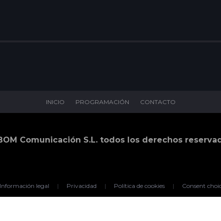
INICIO
PROGRAMACIÓN
CONTACTO
BOM Comunicación S.L. todos los derechos reserva
Información legal
|
Privacidad
|
Política de cookies
|
Consent choi