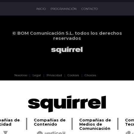
INICIO
PROGRAMACIÓN
CONTACTO
© BOM Comunicación S.L. todos los derechos
reservados
Pablo Pereiro
Nosotros
|
Legal
|
Privacidad
|
Cookies
|
Choices
Lage
añias de
Compañias de
Compañias de
Com
cidad
Contenido
Medios de
Tec
Comunicación