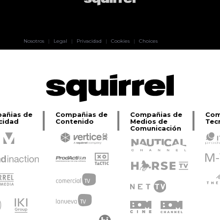
Pablo Pereiro
Nosotros
|
Legal
|
Privacidad
|
Cookies
|
Choices
Lage
añias de
Compañias de
Compañias de
Com
cidad
Contenido
Medios de
Tec
Comunicación