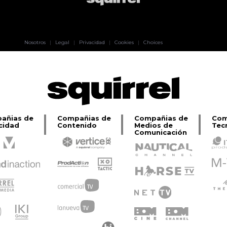
Pablo Pereiro
Nosotros
|
Legal
|
Privacidad
|
Cookies
|
Choices
Lage
añias de
Compañias de
Compañias de
Com
cidad
Contenido
Medios de
Tec
Comunicación