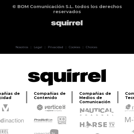
© BOM Comunicación S.L. todos los derechos
reservados
Pablo Pereiro
Nosotros
|
Legal
|
Privacidad
|
Cookies
|
Choices
Lage
añias de
Compañias de
Compañias de
Com
cidad
Contenido
Medios de
Tec
Comunicación