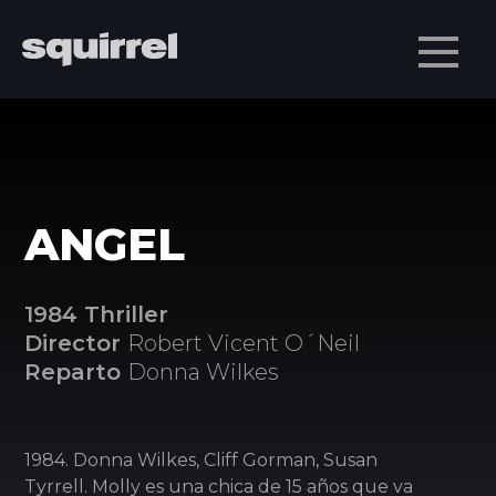
Men
ANGEL
1984 Thriller
Director
Robert Vicent O´Neil
Reparto
Donna Wilkes
1984. Donna Wilkes, Cliff Gorman, Susan
Tyrrell. Molly es una chica de 15 años que va