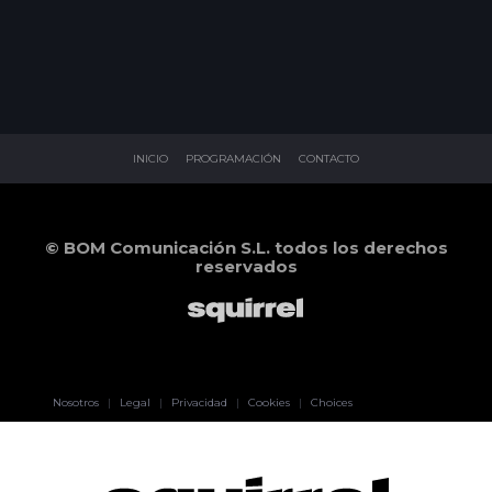
INICIO
PROGRAMACIÓN
CONTACTO
© BOM Comunicación S.L. todos los derechos
reservados
Pablo Pereiro
Nosotros
|
Legal
|
Privacidad
|
Cookies
|
Choices
Lage