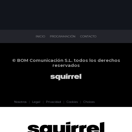
INICIO
PROGRAMACIÓN
CONTACTO
© BOM Comunicación S.L. todos los derechos
reservados
Pablo Pereiro
Nosotros
|
Legal
|
Privacidad
|
Cookies
|
Choices
Lage