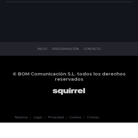
INICIO
PROGRAMACIÓN
CONTACTO
© BOM Comunicación S.L. todos los derechos
reservados
Pablo Pereiro
Nosotros
|
Legal
|
Privacidad
|
Cookies
|
Choices
Lage