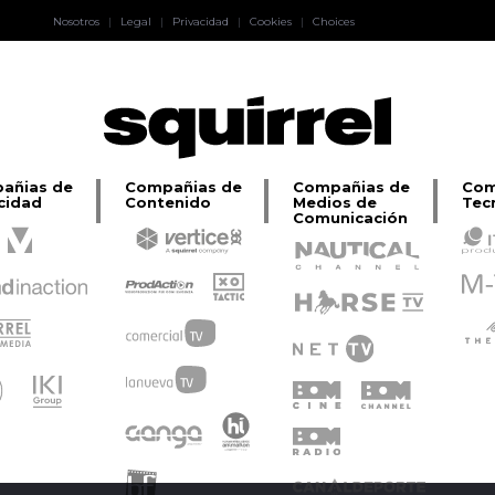
Pablo Pereiro
Nosotros
|
Legal
|
Privacidad
|
Cookies
|
Choices
Lage
añias de
Compañias de
Compañias de
Com
cidad
Contenido
Medios de
Tec
Comunicación