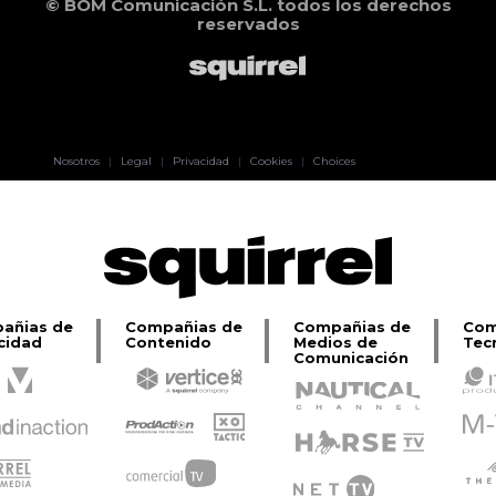
© BOM Comunicación S.L. todos los derechos
reservados
Pablo Pereiro
Nosotros
|
Legal
|
Privacidad
|
Cookies
|
Choices
Lage
añias de
Compañias de
Compañias de
Com
cidad
Contenido
Medios de
Tec
Comunicación