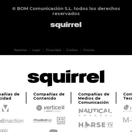
© BOM Comunicación S.L. todos los derechos
reservados
Pablo Pereiro
Nosotros
|
Legal
|
Privacidad
|
Cookies
|
Choices
Lage
añias de
Compañias de
Compañias de
Com
cidad
Contenido
Medios de
Tec
Comunicación