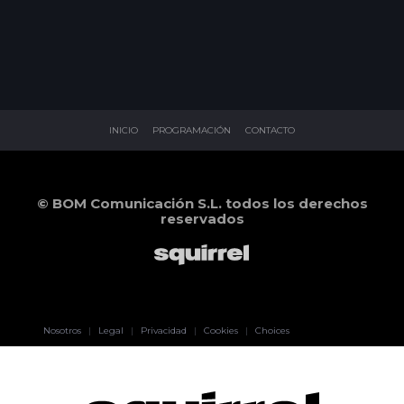
INICIO
PROGRAMACIÓN
CONTACTO
© BOM Comunicación S.L. todos los derechos
reservados
Pablo Pereiro
Nosotros
|
Legal
|
Privacidad
|
Cookies
|
Choices
Lage