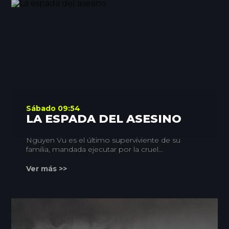
Sábado 09:54
LA ESPADA DEL ASESINO
Nguyen Vu es el último superviviente de su
familia, mandada ejecutar por la cruel
emperatriz. Tras descubrir que todo se debía a
un montaje con motivo de las luchas por el
Ver más >>
poder, decide cobrarse venganza y encontrar
la "Carta Sangrienta", que puede poner en
evidencia a la monarca.