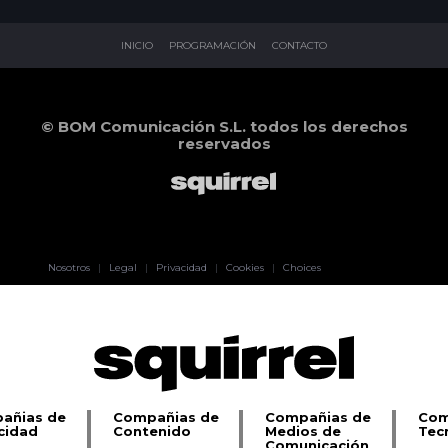
INICIO
PROGRAMACIÓN
CONTACTO
© BOM Comunicación S.L. todos los derechos
reservados
Pablo Pereiro
Nosotros
|
Legal
|
Privacidad
|
Cookies
|
Choices
Lage
añias de
Compañias de
Compañias de
Com
cidad
Contenido
Medios de
Tec
Comunicación