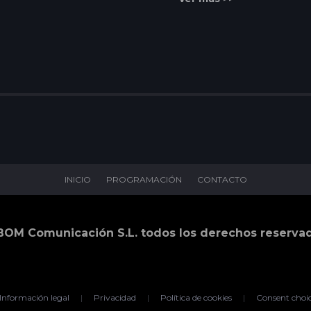
INICIO
PROGRAMACIÓN
CONTACTO
BOM Comunicación S.L. todos los derechos reserva
Información legal
|
Privacidad
|
Política de cookies
|
Consent choi