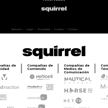
Pablo Pereiro
Nosotros
|
Legal
|
Privacidad
|
Cookies
|
Choices
Lage
añias de
Compañias de
Compañias de
Com
cidad
Contenido
Medios de
Tec
Comunicación