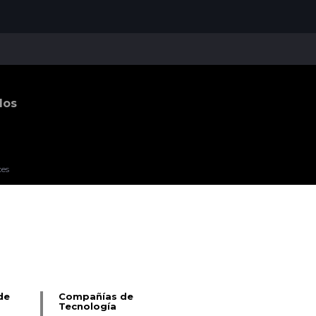
dos
ces
Pablo Pereiro Lage
de
Compañías de
Tecnología