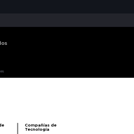
dos
ces
Pablo Pereiro Lage
de
Compañías de
Tecnología