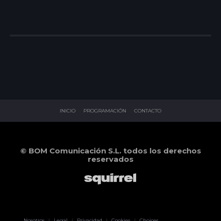
INICIO
PROGRAMACIÓN
CONTACTO
© BOM Comunicación S.L. todos los derechos
reservados
Pablo Pereiro
Nosotros
|
Legal
|
Privacidad
|
Cookies
|
Choices