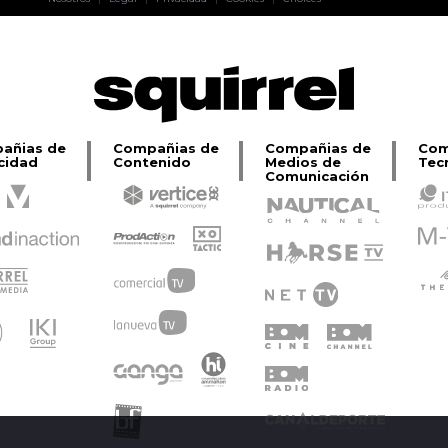
Lage
añias de
Compañias de
Compañias de
Com
cidad
Contenido
Medios de
Tec
Comunicación