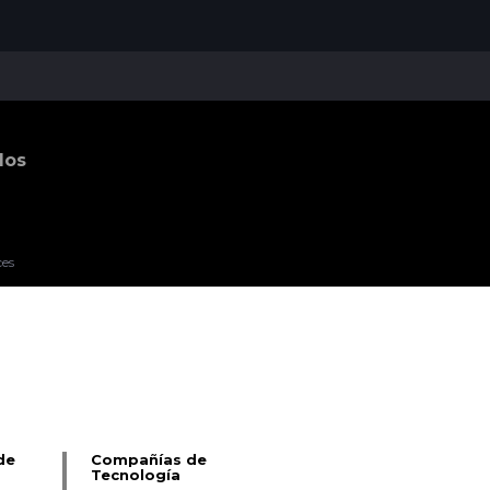
dos
ces
Pablo Pereiro Lage
de
Compañías de
Tecnología