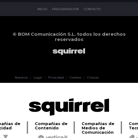
INICIO
PROGRAMACIÓN
CONTACTO
© BOM Comunicación S.L. todos los derechos
reservados
Pablo Pereiro
Nosotros
|
Legal
|
Privacidad
|
Cookies
|
Choices
Lage
añias de
Compañias de
Compañias de
Com
cidad
Contenido
Medios de
Tec
Comunicación