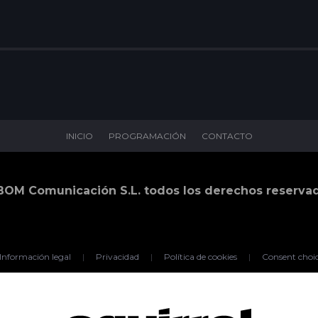
INICIO
PROGRAMACIÓN
CONTACTO
BOM Comunicación S.L. todos los derechos reserva
Información legal
|
Privacidad
|
Política de cookies
|
Consent choi