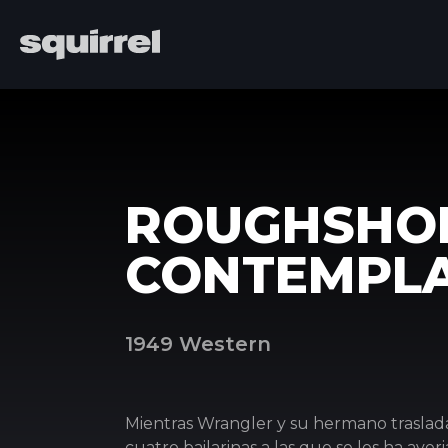
ROUGHSHOD
CONTEMPLA
1949 Western
Mientras Wrangler y su hermano traslada
cuatro bailarinas a las que se les ha ave