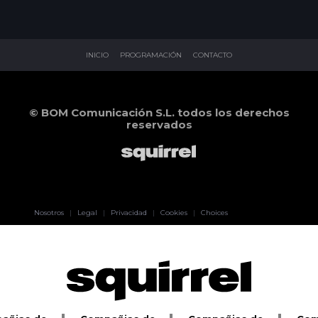
INICIO
PROGRAMACIÓN
CONTACTO
© BOM Comunicación S.L. todos los derechos
reservados
Pablo Pereiro
Nosotros
|
Legal
|
Privacidad
|
Cookies
|
Choices
Lage