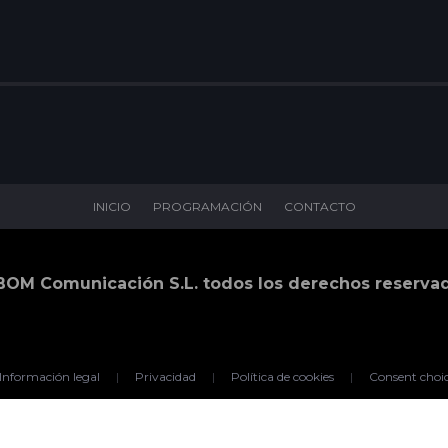
INICIO
PROGRAMACIÓN
CONTACTO
BOM Comunicación S.L. todos los derechos reserva
Información legal
|
Privacidad
|
Política de cookies
|
Consent choi