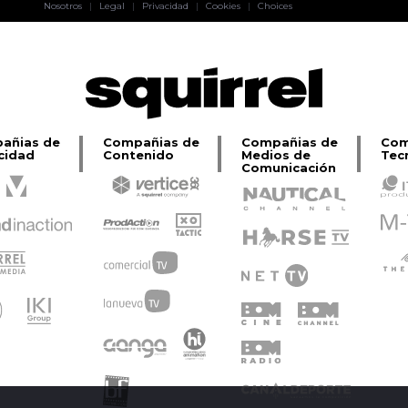
Pablo Pereiro
Nosotros
|
Legal
|
Privacidad
|
Cookies
|
Choices
Lage
añias de
Compañias de
Compañias de
Com
cidad
Contenido
Medios de
Tec
Comunicación