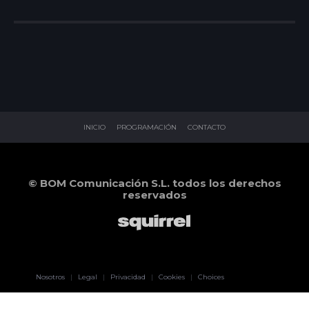
INICIO
PROGRAMACIÓN
CONTACTO
© BOM Comunicación S.L. todos los derechos
reservados
Pablo Pereiro
Nosotros
|
Legal
|
Privacidad
|
Cookies
|
Choices
Lage