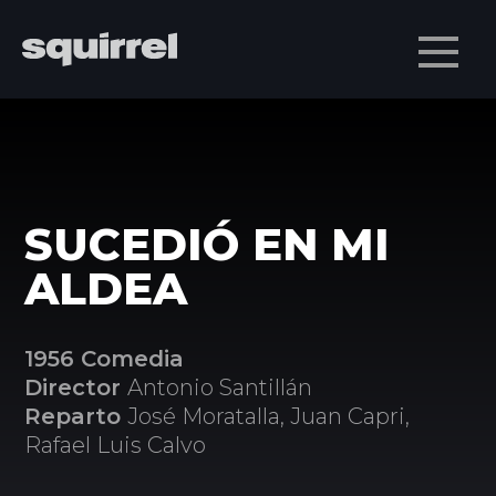
Men
SUCEDIÓ EN MI
ALDEA
1956 Comedia
Director
Antonio Santillán
Reparto
José Moratalla, Juan Capri,
Rafael Luis Calvo