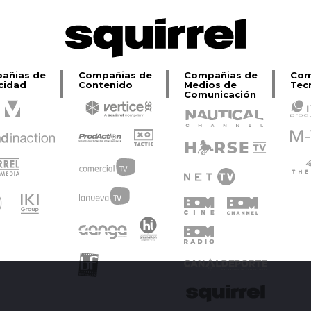
añias de
Compañias de
Compañias de
Com
cidad
Contenido
Medios de
Tec
Comunicación