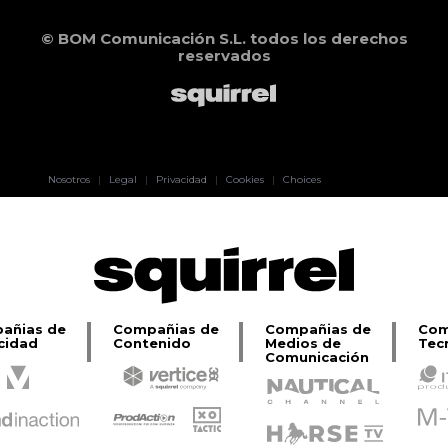
© BOM Comunicación S.L. todos los derechos
reservados
Pablo Pereiro
Nosotros
|
Legal
|
Privacidad
|
Cookies
|
Choices
Lage
añias de
Compañias de
Compañias de
Com
cidad
Contenido
Medios de
Tec
Comunicación