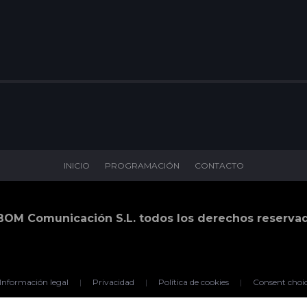
INICIO
PROGRAMACIÓN
CONTACTO
BOM Comunicación S.L. todos los derechos reserva
Información legal
|
Privacidad
|
Política de cookies
|
Consent choi