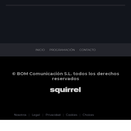
INICIO
PROGRAMACIÓN
CONTACTO
© BOM Comunicación S.L. todos los derechos
reservados
Pablo Pereiro
Nosotros
|
Legal
|
Privacidad
|
Cookies
|
Choices
Lage