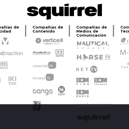
añias de
Compañias de
Compañias de
Com
cidad
Contenido
Medios de
Tec
Comunicación