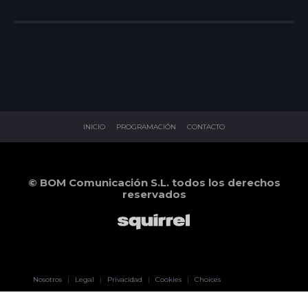
INICIO
PROGRAMACIÓN
CONTACTO
© BOM Comunicación S.L. todos los derechos
reservados
Pablo Pereiro
Nosotros
|
Legal
|
Privacidad
|
Cookies
|
Choices
Lage