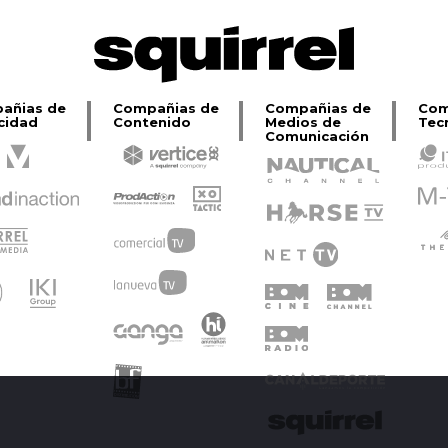
añias de
Compañias de
Compañias de
Com
cidad
Contenido
Medios de
Tec
Comunicación